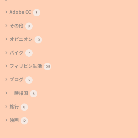
Adobe CC
3
その他
8
オピニオン
10
バイク
7
フィリピン生活
108
ブログ
3
一時帰国
6
旅行
8
映画
12