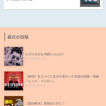
最近の投稿
ふざけるのも大概にsayよ!!
2020年6月16日
【痛快】女スパイに生まれ変わった女性の物語 ｰ 映画
『レッド・スパロー』
2020年6月2日
【謎の断水】真相はいかに？