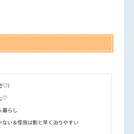
。
密♡）
上♡
人暮らし
かない＆怪我は割と早く治りやすい