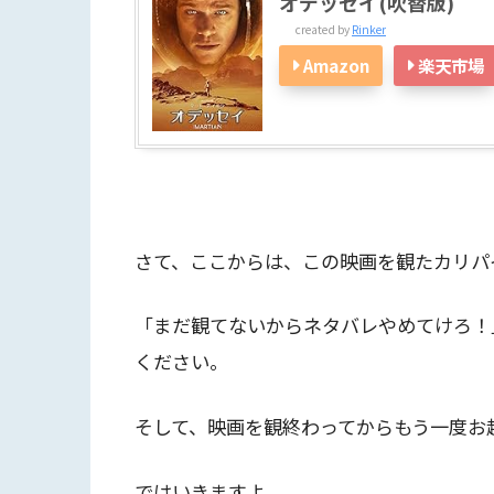
オデッセイ(吹替版)
created by
Rinker
Amazon
楽天市場
さて、ここからは、この映画を観たカリパ
「まだ観てないからネタバレやめてけろ！
ください。
そして、映画を観終わってからもう一度お
ではいきますよ。