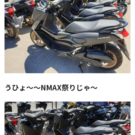
うひょ～～NMAX祭りじゃ～